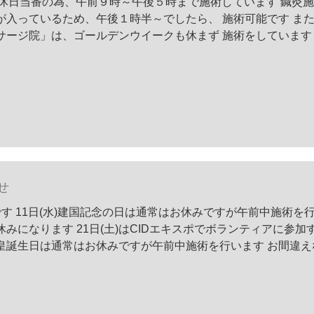
は休日当番の為、午前９時～午後５時まで施術しています 鍼灸
が入っているため、午後１時半～でしたら、 施術可能です ま
サージ院」は、ゴールデンウイークも休まず 施術をしています
せ
す 11日(水)建国記念の日は通常はお休みですが午前中施術を
お休みになります 21日(土)はCIDエキスポでボランティアに参加
)天皇誕生日は通常はお休みですが午前中施術を行います お間違え